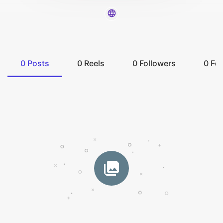
0
Posts
0
Reels
0
Followers
0
Fol